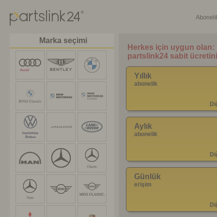
Aboneli
Marka seçimi
Yıllık
abonelik
Diğ
Aylık
abonelik
Diğ
Günlük
erişim
Diğ