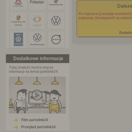
Dalsze
Po rejestracji istnieje możliw
pobrania. Dostępność produktó
Dodatk
Dodatkowe informacje
Tutaj znaleźć można więcej
informacji na temat partslink24.
Film partslink24
Przegląd partslink24