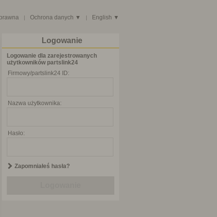
 prawna
Ochrona danych ▼
English ▼
|
|
Logowanie
Logowanie dla zarejestrowanych
użytkowników partslink24
Firmowy/partslink24 ID:
Nazwa użytkownika:
Hasło:
Zapomniałeś hasła?
Logowanie