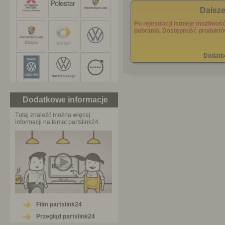
Dalsze
Po rejestracji istnieje możliw
pobrania. Dostępność produktó
Dodatk
Dodatkowe informacje
Tutaj znaleźć można więcej
informacji na temat partslink24.
Film partslink24
Przegląd partslink24