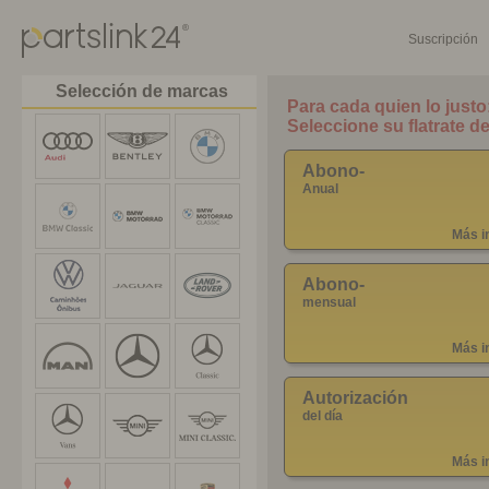
Suscripción
Selección de marcas
Abono-
Anual
Más i
Abono-
mensual
Más i
Autorización
del día
Más i