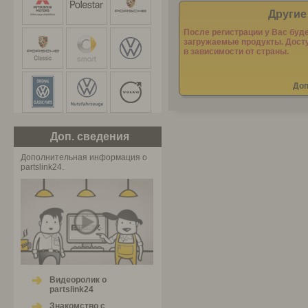
Другие
После регистрации у Вас буд
загружаемые продукты. Дост
в зависимости от страны.
Доп
Доп. cведения
Дополнительная информация о
partslink24.
Видеоролик о
partslink24
Знакомство с