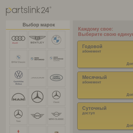
Выбор марок
Годовой
абонемент
Доп
Месячный
абонемент
Доп
Суточный
доступ
Доп