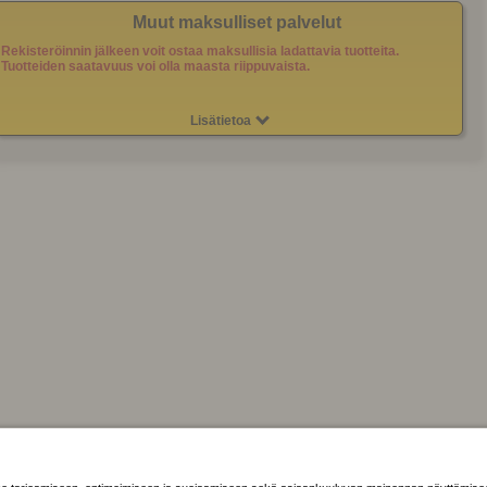
Muut maksulliset palvelut
Rekisteröinnin jälkeen voit ostaa maksullisia ladattavia tuotteita.
Tuotteiden saatavuus voi olla maasta riippuvaista.
Lisätietoa