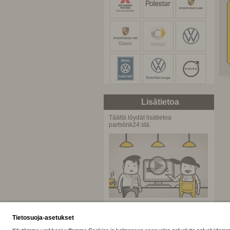
Lisätietoa
Täältä löydät lisätietoa
partslink24:stä.
partslink24 elokuva
Kierros partslink24