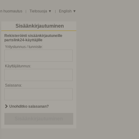
en huomautus
Tietosuoja ▼
English ▼
|
|
Sisäänkirjautuminen
Rekisteröinti sisäänkirjautuneille
partslink24-käyttäjille
Yritystunnus / tunniste:
Käyttäjätunnus:
Salasana:
Unohditko salasanan?
Sisäänkirjautuminen