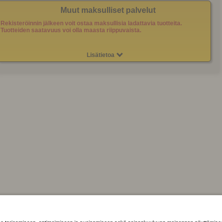
Muut maksulliset palvelut
Rekisteröinnin jälkeen voit ostaa maksullisia ladattavia tuotteita.
Tuotteiden saatavuus voi olla maasta riippuvaista.
Lisätietoa