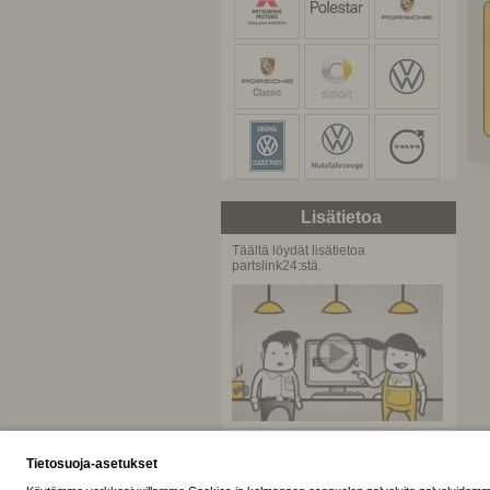
Lisätietoa
Täältä löydät lisätietoa
partslink24:stä.
partslink24 elokuva
Kierros partslink24