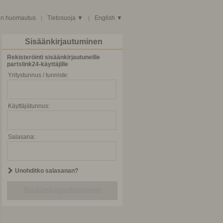
en huomautus
Tietosuoja ▼
English ▼
|
|
Sisäänkirjautuminen
Rekisteröinti sisäänkirjautuneille
partslink24-käyttäjille
Yritystunnus / tunniste:
Käyttäjätunnus:
Salasana:
Unohditko salasanan?
Sisäänkirjautuminen