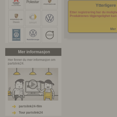
Ytterligere
Etter registrering har du muligh
Produktenes tilgjengelighet kan
Mer 
Mer informasjon
Her finner du mer informasjon om
partslink24.
partslink24-film
Tour partslink24