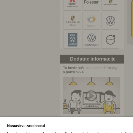
Dodatne informacije
Tu boste našli dodatne informacije
o partslink24.
Film o partslink24
Predstavitev partslink24