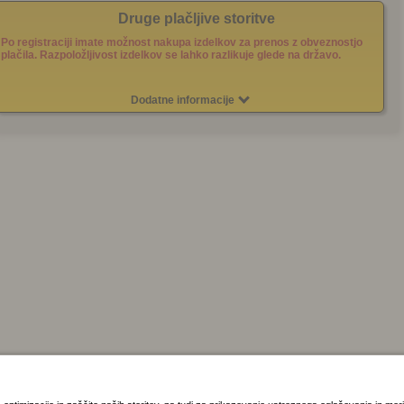
Druge plačljive storitve
Po registraciji imate možnost nakupa izdelkov za prenos z obveznostjo
plačila. Razpoložljivost izdelkov se lahko razlikuje glede na državo.
Dodatne informacije