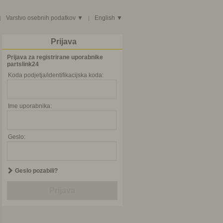
Varstvo osebnih podatkov ▼
English ▼
|
|
Prijava
Prijava za registrirane uporabnike
partslink24
Koda podjetja/identifikacijska koda:
Ime uporabnika:
Geslo:
Geslo pozabili?
Prijava