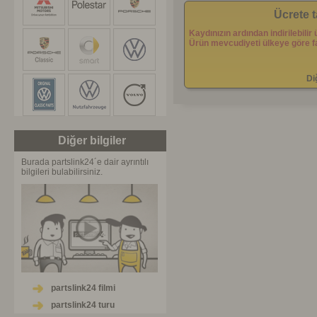
Ücrete t
Kaydınızın ardından indirilebili
Ürün mevcudiyeti ülkeye göre far
Diğ
Diğer bilgiler
Burada partslink24´e dair ayrıntılı
bilgileri bulabilirsiniz.
partslink24 filmi
partslink24 turu