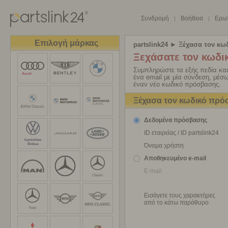
Συνδρομή
Βοήθεια
Ερωτ
|
|
Επιλογή μάρκας
partslink24
► Ξέχασα τον κω
Ξεχάσατε τον κωδι
Συμπληρώστε τα εξής πεδία και
ένα email με μία σύνδεση, μέσ
έναν νέο κωδικό πρόσβασης.
Ξέχασα τον κωδικό πρ
Δεδομένα πρόσβασης
ID εταιρείας / ID partslink24
Όνομα χρήστη
Αποθηκευμένο e-mail
E-mail
Εισάγετε τους χαρακτήρες
από το κάτω παράθυρο