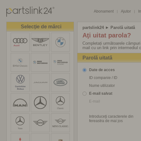
Abonament
Ajutor
I
|
|
Selecţie de mărci
partslink24
► Parolă uitată
Aţi uitat parola?
Completați următoarele câmpuri ș
mail cu un link prin intermediul 
Parolă uitată
Date de acces
ID companie / ID
Nume utilizator
E-mail salvat
E-mail
Introduceţi caracterele din
fereastra de mai jos