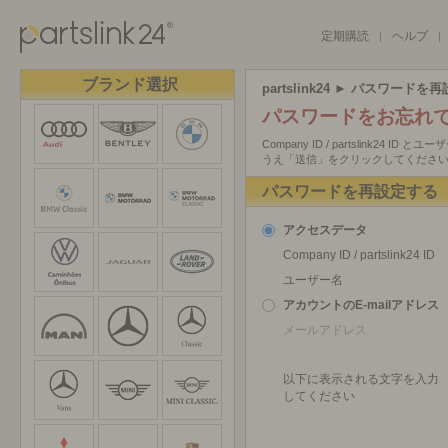
定期購読
ヘルプ
|
|
ブランド選択
partslink24
► パスワードを再
パスワードをお忘れ
Company ID / partslink2
うえ「送信」をクリックしてくださ
パスワードを再設定する
アクセスデータ
Company ID / partslink24 ID
ユーザー名
アカウントのE-mailアドレス
メールアドレス
以下に表示される文字を入力
してください