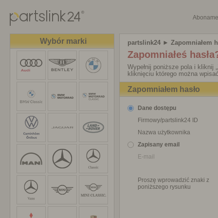
Aboname
Wybór marki
partslink24
► Zapomniałem h
Zapomniałeś hasła
Wypełnij poniższe pola i kliknij
kliknięciu którego można wpisa
Zapomniałem hasło
Dane dostępu
Firmowy/partslink24 ID
Nazwa użytkownika
Zapisany email
E-mail
Proszę wprowadzić znaki z
poniższego rysunku